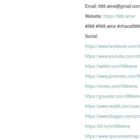
Email: fi88.wine@gmail.co
Website:
https://fi88.wine/
#fi88 #fi88.wine #nhacaifi88
Social:
https://www.facebook.com/f
https://www.youtube.com
https://twitter.com/fi88wine
https://www.pinterest.com/f
https://vimeo.com/fi88wine
https://gravatar.com/fi88win
https://www.reddit.com/user
https://www.blogger.com/p
https://bit.ly/m/fi88wine
https://www.openstreetmap.