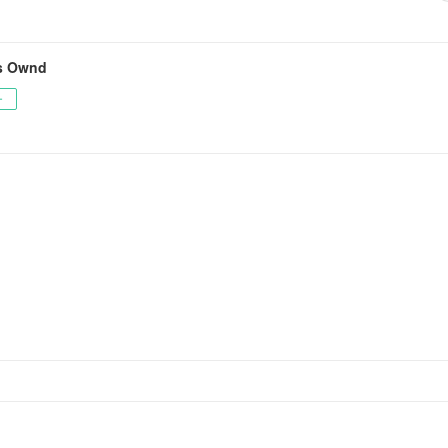
's Ownd
ー