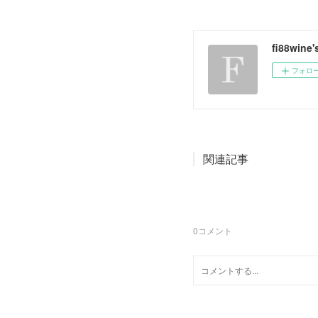
fi88wine
フォロ
関連記事
0
コメント