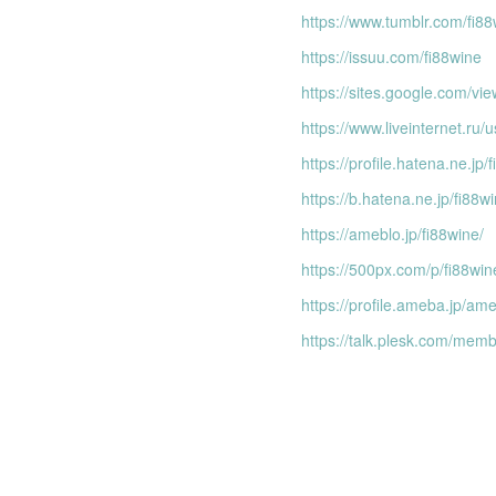
https://www.tumblr.com/fi88
https://issuu.com/fi88wine
https://sites.google.com/vie
https://www.liveinternet.ru/u
https://profile.hatena.ne.jp/
https://b.hatena.ne.jp/fi88
https://ameblo.jp/fi88wine/
https://500px.com/p/fi88wi
https://profile.ameba.jp/am
https://talk.plesk.com/mem