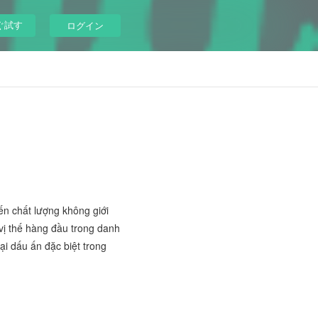
ぐ試す
ログイン
ến chất lượng không giới
vị thế hàng đầu trong danh
ại dấu ấn đặc biệt trong